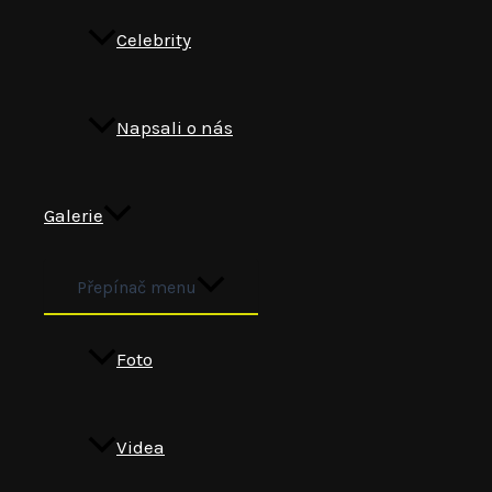
Celebrity
Napsali o nás
Galerie
Přepínač menu
Foto
Videa