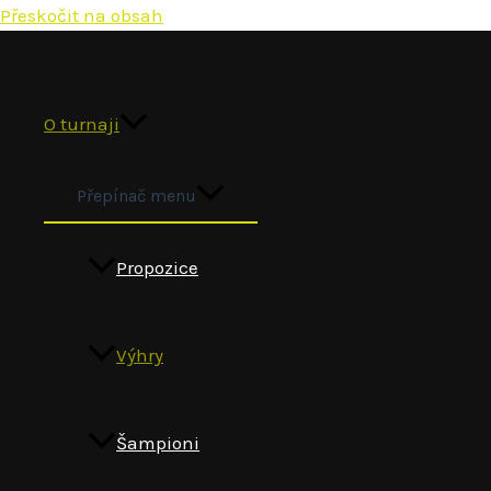
Přeskočit na obsah
O turnaji
Přepínač menu
Propozice
Výhry
Šampioni